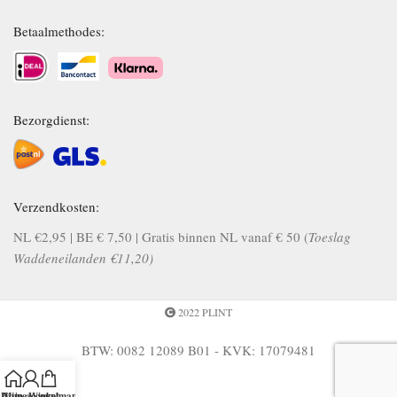
Betaalmethodes:
Bezorgdienst:
Verzendkosten:
NL €2,95 | BE € 7,50 | Gratis binnen NL vanaf € 50 (
Toeslag
Waddeneilanden €11,20)
2022 PLINT
BTW: 0082 12089 B01 - KVK: 17079481
Home
Mijn account
Winkelmand