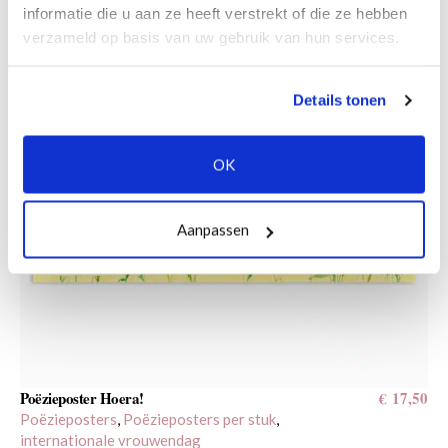
informatie die u aan ze heeft verstrekt of die ze hebben
verzameld op basis van uw gebruik van hun services.
Details tonen
OK
Aanpassen
Poëzieposter Hoera!
€
17,50
P
Poëzieposters
,
Poëzieposters per stuk
,
P
internationale vrouwendag