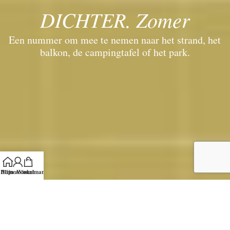
DICHTER. Zomer
Een nummer om mee te nemen naar het strand, het
balkon, de campingtafel of het park.
Home
Mijn account
Winkelmand
heb je dit al gezien?